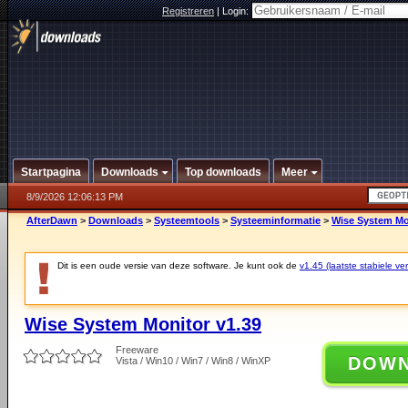
Registreren
|
Login:
Startpagina
Downloads
Top downloads
Meer
8/9/2026 12:06:13 PM
AfterDawn
>
Downloads
>
Systeemtools
>
Systeeminformatie
>
Wise System Mo
Dit is een oude versie van deze software. Je kunt ook de
v1.45 (laatste stabiele ver
Wise System Monitor v1.39
Freeware
DOW
Vista / Win10 / Win7 / Win8 / WinXP