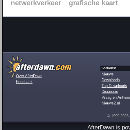
netwerkverkeer
grafische kaart
Sections:
Nieuws
Over AfterDawn
Downloads
Feedback
Top Downloads
Discussie
Vraag en Antwoo
Nieuws2.nl
© 1999-2026
AfterDawn is p