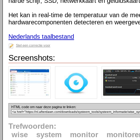
harde schijf, SSD, netwerkkaart en geluidskaart
Het kan in real-time de temperatuur van de mee
hardwarecomponenten detecteren en weergeve
Nederlands taalbestand
Stel een correctie voor
Screenshots:
HTML code om naar deze pagina te linken:
Trefwoorden:
wise
system
monitor
monitore