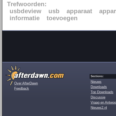
Trefwoorden:
usbdeview
usb
apparaat
appar
informatie
toevoegen
Sections:
Nieuws
Over AfterDawn
Downloads
Feedback
Top Downloads
Discussie
Vraag en Antwoo
Nieuws2.nl