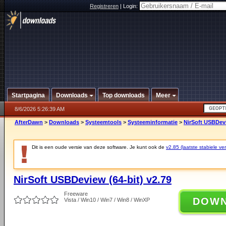
Registreren
|
Login:
Startpagina
Downloads
Top downloads
Meer
8/6/2026 5:26:39 AM
AfterDawn
>
Downloads
>
Systeemtools
>
Systeeminformatie
>
NirSoft USBDevi
Dit is een oude versie van deze software. Je kunt ook de
v2.85 (laatste stabiele ver
NirSoft USBDeview (64-bit) v2.79
Freeware
DOW
Vista / Win10 / Win7 / Win8 / WinXP