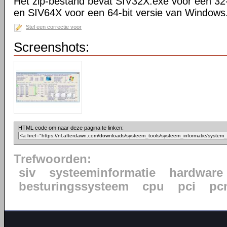
Het zip-bestand bevat SIV32X.exe voor een 32
en SIV64X voor een 64-bit versie van Windows
Stel een correctie voor
Screenshots:
HTML code om naar deze pagina te linken:
Trefwoorden:
siv
systeeminformatie
hardware
besturingssysteem
cpu
pci
pc