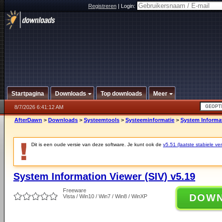
Registreren
|
Login:
Startpagina
Downloads
Top downloads
Meer
8/7/2026 6:41:12 AM
AfterDawn
>
Downloads
>
Systeemtools
>
Systeeminformatie
>
System Informat
Dit is een oude versie van deze software. Je kunt ook de
v5.51 (laatste stabiele ver
System Information Viewer (SIV) v5.19
Freeware
DOW
Vista / Win10 / Win7 / Win8 / WinXP