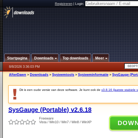
Registreren
|
Login:
Startpagina
Downloads
Top downloads
Meer
8/8/2026 3:36:03 PM
AfterDawn
>
Downloads
>
Systeemtools
>
Systeeminformatie
>
SysGauge (Porta
Dit is een oude versie van deze software. Je kunt ook de
v3.8.16 (laatste stabiele v
SysGauge (Portable) v2.6.18
Freeware
DOW
Vista / Win10 / Win7 / Win8 / WinXP