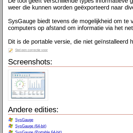
De tool geeft verschillende types informatieve 
weer die kunnen worden geëxporteerd naar div
SysGauge biedt tevens de mogelijkheid om te 
computers op afstand om informatie via het ne
Dit is de portable versie, die niet geïnstalleerd
Stel een correctie voor
Screenshots:
Andere edities:
SysGauge
SysGauge (64-bit)
SysGauge (Portable 64-bit)