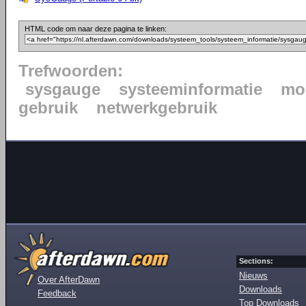
HTML code om naar deze pagina te linken:
Trefwoorden:
sysgauge
systeeminformatie
mo
gebruik
netwerkgebruik
Sections:
Nieuws
Over AfterDawn
Downloads
Feedback
Top Downloads