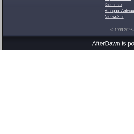
Discussie
Vraag en Antwoo
Nieuws2.nl
© 1999-2026
AfterDawn is p