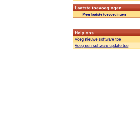
Laatste toevoegingen
Meer laatste toevoegingen
Help ons
Voeg nieuwe software toe
Voeg een software update toe