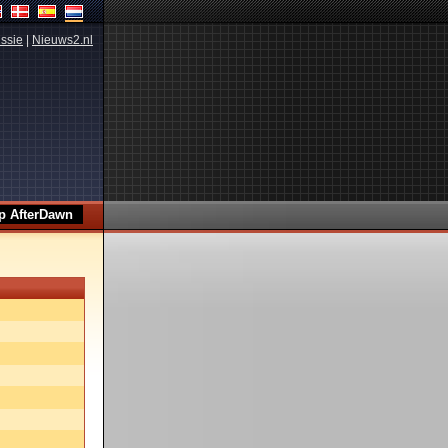
ssie
|
Nieuws2.nl