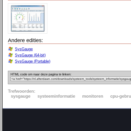
Andere edities:
SysGauge
SysGauge (64-bit)
SysGauge (Portable)
HTML code om naar deze pagina te linken:
Trefwoorden:
sysgauge
systeeminformatie
monitoren
cpu-gebru