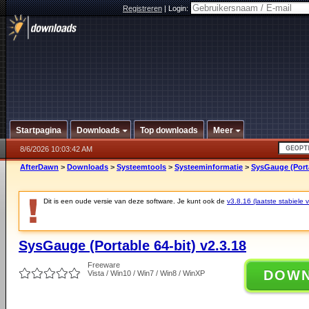
Registreren
|
Login:
Startpagina
Downloads
Top downloads
Meer
8/6/2026 10:03:42 AM
AfterDawn
>
Downloads
>
Systeemtools
>
Systeeminformatie
>
SysGauge (Porta
Dit is een oude versie van deze software. Je kunt ook de
v3.8.16 (laatste stabiele v
SysGauge (Portable 64-bit) v2.3.18
Freeware
DOW
Vista / Win10 / Win7 / Win8 / WinXP