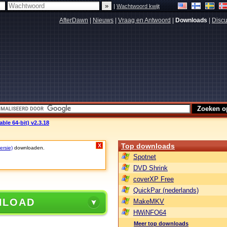
|
Wachtwoord kwijt
AfterDawn
|
Nieuws
|
Vraag en Antwoord
|
Downloads
|
Discu
ble 64-bit) v2.3.18
Top downloads
X
ersie)
downloaden.
Spotnet
DVD Shrink
coverXP Free
QuickPar (nederlands)
NLOAD
MakeMKV
HWiNFO64
Meer top downloads