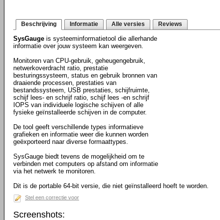
Beschrijving
Informatie
Alle versies
Reviews
SysGauge
is systeeminformatietool die allerhande
informatie over jouw systeem kan weergeven.
Monitoren van CPU-gebruik, geheugengebruik,
netwerkoverdracht ratio, prestatie
besturingssysteem, status en gebruik bronnen van
draaiende processen, prestaties van
bestandssysteem, USB prestaties, schijfruimte,
schijf lees- en schrijf ratio, schijf lees -en schrijf
IOPS van individuele logische schijven of alle
fysieke geïnstalleerde schijven in de computer.
De tool geeft verschillende types informatieve
grafieken en informatie weer die kunnen worden
geëxporteerd naar diverse formaattypes.
SysGauge biedt tevens de mogelijkheid om te
verbinden met computers op afstand om informatie
via het netwerk te monitoren.
Dit is de portable 64-bit versie, die niet geïnstalleerd hoeft te worden.
Stel een correctie voor
Screenshots: