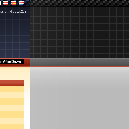
ssie
|
Nieuws2.nl