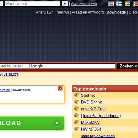
|
Wachtwoord kwijt
AfterDawn
|
Nieuws
|
Vraag en Antwoord
|
Downloads
|
Discu
e) v1.18.379
Top downloads
X
e versie)
downloaden.
Spotnet
DVD Shrink
coverXP Free
QuickPar (nederlands)
NLOAD
MakeMKV
HWiNFO64
Meer top downloads