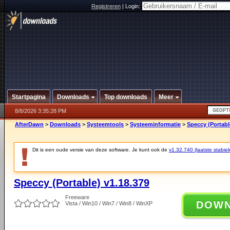
Registreren
|
Login:
Startpagina
Downloads
Top downloads
Meer
8/8/2026 3:35:28 PM
AfterDawn
>
Downloads
>
Systeemtools
>
Systeeminformatie
>
Speccy (Portabl
Dit is een oude versie van deze software. Je kunt ook de
v1.32.740 (laatste stabiel
Speccy (Portable) v1.18.379
Freeware
DOW
Vista / Win10 / Win7 / Win8 / WinXP