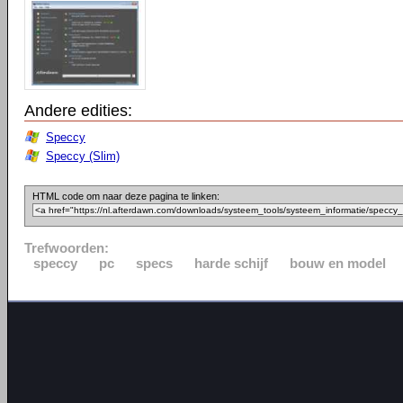
Andere edities:
Speccy
Speccy (Slim)
HTML code om naar deze pagina te linken:
Trefwoorden:
speccy
pc
specs
harde schijf
bouw en model