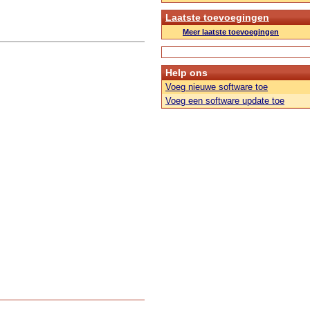
Laatste toevoegingen
Meer laatste toevoegingen
Help ons
Voeg nieuwe software toe
Voeg een software update toe