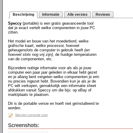
Beschrijving
Informatie
Alle versies
Reviews
Speccy
(portable) is een gratis geavanceerde tool
dat je exact vertelt welke componenten in jouw PC
zitten.
Het model en bouw van het moederbord, welke
grafische kaart, welke processor, hoeveel
geheugenslots de computer in gebruik heeft
(en
hoeveel slots nog vrij zijn)
, de huidige temperaturen
van de componenten, etc.
Bijzondere nuttige informatie voor als als je jouw
computer een paar jaar geleden in elkaar hebt gezet
en je allang bent vergeten welke componenten je erin
nu precies ingezet hebt. Bovendien kun je als je de
PC wilt verkopen, gemakkelijk een informatie sheet
afdrukken vanuit Speccy om die bijv. op eBay of
marktplaats te plaatsen.
Dit is de portable versie en hoeft niet geïnstalleerd te
worden.
Stel een correctie voor
Screenshots: