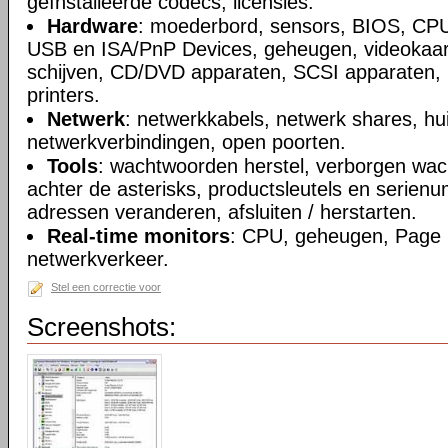
geïnstalleerde codecs, licensies.
Hardware
: moederbord, sensors, BIOS, CPU
USB en ISA/PnP Devices, geheugen, videokaart
schijven, CD/DVD apparaten, SCSI apparaten, 
printers.
Netwerk
: netwerkkabels, netwerk shares, hu
netwerkverbindingen, open poorten.
Tools
: wachtwoorden herstel, verborgen wa
achter de asterisks, productsleutels en seri
adressen veranderen, afsluiten / herstarten.
Real-time monitors
: CPU, geheugen, Page F
netwerkverkeer.
Stel een correctie voor
Screenshots: