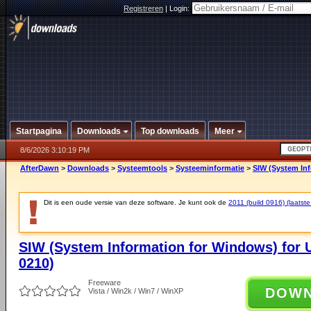
Registreren
|
Login:
Startpagina
Downloads
Top downloads
Meer
8/6/2026 3:10:19 PM
AfterDawn
>
Downloads
>
Systeemtools
>
Systeeminformatie
>
SIW (System Inf
Dit is een oude versie van deze software. Je kunt ook de
2011 (build 0916) (laatste
SIW (System Information for Windows) for U
0210)
Freeware
DOW
Vista / Win2k / Win7 / WinXP