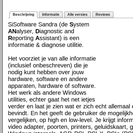
Beschrijving
Informatie
Alle versies
Reviews
SiSoftware Sandra (de
S
ystem
AN
alyser,
D
iagnostic and
R
eporting
A
ssistant) is een
informatie & diagnose utilitie.
Het voorziet je van alle informatie
(inclusief onbeschreven) die je
nodig kunt hebben over jouw
hardware, software en andere
apparaten, hardware of software.
Het werk als andere Windows
utilities, echter gaat het net ietjes
verder en laat je zien wat er zich echt allemaa
bevindt. En het geeft de gebruiker de mogelijk
vergelijken, op high en low-level. Je krijgt info
video adapter, poorten, printers, geluidskaart,