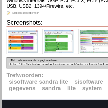
Windows internals, AGP, PCI, PCI-X, PCIe (PCI
USB, USB2, 1394/Firewire, etc.
Stel een correctie voor
Screenshots:
HTML code om naar deze pagina te linken:
Trefwoorden:
sisoftware sandra lite
sisoftware
gegevens
sandra
lite
system