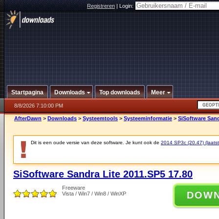
Registreren
|
Login:
Startpagina
Downloads
Top downloads
Meer
8/8/2026 7:10:00 PM
AfterDawn
>
Downloads
>
Systeemtools
>
Systeeminformatie
>
SiSoftware Sand
Dit is een oude versie van deze software. Je kunt ook de
2014 SP3c (20.47) (laatst
SiSoftware Sandra Lite 2011.SP5 17.80
Freeware
DOW
Vista / Win7 / Win8 / WinXP