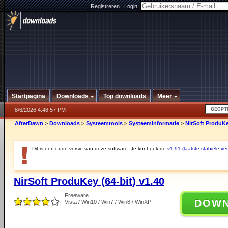
Registreren
|
Login:
Startpagina
Downloads
Top downloads
Meer
8/6/2026 4:48:57 PM
AfterDawn
>
Downloads
>
Systeemtools
>
Systeeminformatie
>
NirSoft ProduKe
Dit is een oude versie van deze software. Je kunt ook de
v1.91 (laatste stabiele ver
NirSoft ProduKey (64-bit) v1.40
Freeware
DOW
Vista / Win10 / Win7 / Win8 / WinXP