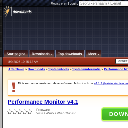
Registreren
|
Login:
Startpagina
Downloads
Top downloads
Meer
8/9/2026 10:45:12 AM
AfterDawn
>
Downloads
>
Systeemtools
>
Systeeminformatie
>
Performance Mo
Dit is een oude versie van deze software. Je kunt ook de
v4.1.2 (laatste stabiele ve
Performance Monitor v4.1
Freeware
DOW
Vista / Win2k / Win7 / WinXP