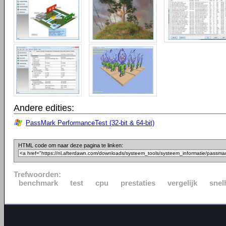
Andere edities:
PassMark PerformanceTest (32-bit & 64-bit)
HTML code om naar deze pagina te linken:
Trefwoorden:
benchmark
test
cpu
prestaties
vergelijk
snel