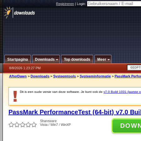
Registreren
|
Login:
Startpagina
Downloads
Top downloads
Meer
8/8/2026 1:23:27 PM
AfterDawn
>
Downloads
>
Systeemtools
>
Systeeminformatie
>
PassMark Perfor
Dit is een oude versie van deze software. Je kunt ook de
v7.0 Build 1031 (laatste s
PassMark PerformanceTest (64-bit) v7.0 Bui
Shareware
DOW
Vista / Win7 / WinXP