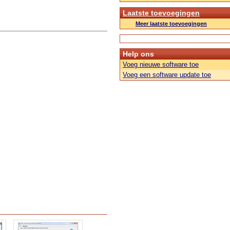
Laatste toevoegingen
Meer laatste toevoegingen
Help ons
Voeg nieuwe software toe
Voeg een software update toe