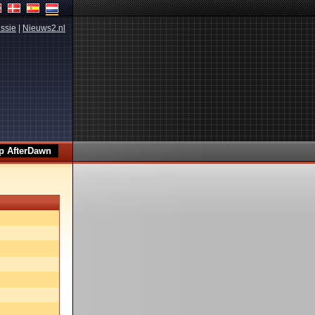
ssie
|
Nieuws2.nl