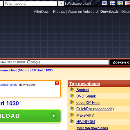
|
Wachtwoord kwijt
AfterDawn
|
Nieuws
|
Vraag en Antwoord
|
Downloads
|
Discu
manceTest (64-bit) v7.0 Build 1030
Top downloads
X
tabiele versie)
downloaden.
Spotnet
DVD Shrink
ld 1030
coverXP Free
QuickPar (nederlands)
NLOAD
MakeMKV
HWiNFO64
Meer top downloads