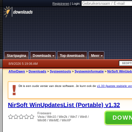
Registreren
|
Login:
Startpagina
Downloads
Top downloads
Meer
8/9/2026 5:19:06 AM
AfterDawn
>
Downloads
>
Systeemtools
>
Systeeminformatie
>
NirSoft WinUpda
Dit is een oude versie van deze software. Je kunt ook de
v1.33 (laatste stabiele ver
NirSoft WinUpdatesList (Portable) v1.32
Freeware
DOW
Vista / Win10 / Win2k / Win7 / Win8 /
Win98 / WinME / WinXP