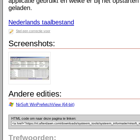
applicatie gebruikt en welke er bij het opstar
geladen.
Nederlands taalbestand
Stel een correctie voor
Screenshots:
Andere edities:
NirSoft WinPrefetchView (64-bit)
HTML code om naar deze pagina te linken:
Trefwoorden: