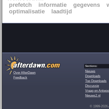
prefetch
informatie
gegevens
optimalisatie
laadtijd
Sections:
Nieuws
Over AfterDawn
Downloads
Feedback
Top Downloads
Discussie
Vraag en Antwoo
Nieuws2.nl
© 1999-2026