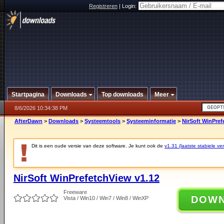
Registreren
|
Login:
Startpagina
Downloads
Top downloads
Meer
8/6/2026 10:34:38 PM
AfterDawn
>
Downloads
>
Systeemtools
>
Systeeminformatie
>
NirSoft WinPref
Dit is een oude versie van deze software. Je kunt ook de
v1.31 (laatste stabiele ver
NirSoft WinPrefetchView v1.12
Freeware
DOW
Vista / Win10 / Win7 / Win8 / WinXP