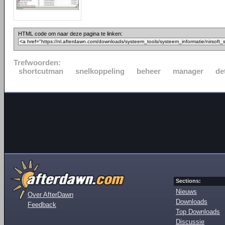
HTML code om naar deze pagina te linken:
Trefwoorden:
shortcutman
snelkoppeling
beheer
manager
de
Sections:
Nieuws
Over AfterDawn
Downloads
Feedback
Top Downloads
Discussie