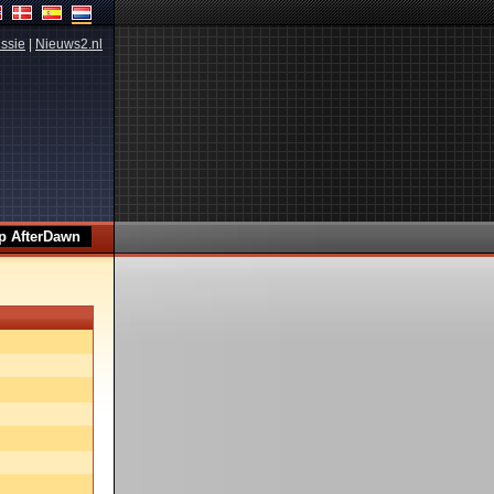
ssie
|
Nieuws2.nl