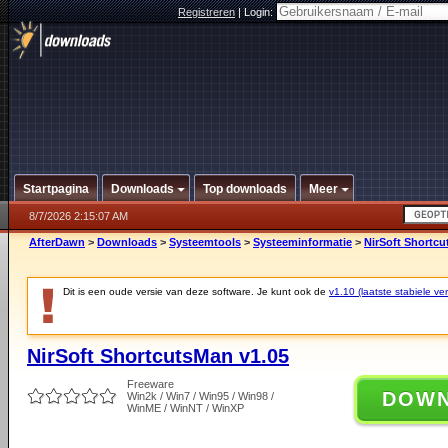
Registreren
|
Login:
Startpagina
Downloads
Top downloads
Meer
8/7/2026 2:15:07 AM
AfterDawn
>
Downloads
>
Systeemtools
>
Systeeminformatie
>
NirSoft Shortcu
Dit is een oude versie van deze software. Je kunt ook de
v1.10 (laatste stabiele ver
NirSoft ShortcutsMan v1.05
Freeware
DOW
Win2k / Win7 / Win95 / Win98 /
WinME / WinNT / WinXP