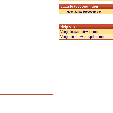
Laatste toevoegingen
Meer laatste toevoegingen
Help ons
Voeg nieuwe software toe
Voeg een software update toe