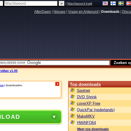
|
Wachtwoord kwijt
AfterDawn
|
Nieuws
|
Vraag en Antwoord
|
Downloads
|
Discu
tsMan v1.05
Top downloads
X
sie)
downloaden.
Spotnet
DVD Shrink
coverXP Free
QuickPar (nederlands)
NLOAD
MakeMKV
HWiNFO64
Meer top downloads