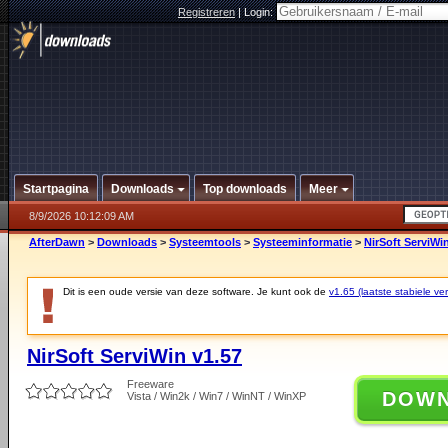
Registreren
|
Login:
Startpagina
Downloads
Top downloads
Meer
8/9/2026 10:12:09 AM
AfterDawn
>
Downloads
>
Systeemtools
>
Systeeminformatie
>
NirSoft ServiWi
Dit is een oude versie van deze software. Je kunt ook de
v1.65 (laatste stabiele ver
NirSoft ServiWin v1.57
Freeware
DOW
Vista / Win2k / Win7 / WinNT / WinXP