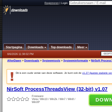
Registreren
|
Login:
Startpagina
Downloads
Top downloads
Meer
8/6/2026 11:38:02 PM
AfterDawn
>
Downloads
>
Systeemtools
>
Systeeminformatie
>
NirSoft Process
Dit is een oude versie van deze software. Je kunt ook de
v1.27 (laatste stabiele ver
NirSoft ProcessThreadsView (32-bit) v1.07
Freeware
DOW
Vista / Win10 / Win2k / Win7 / Win8 /
WinXP