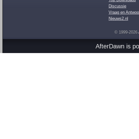
Discussie
Vraag en Antwoo
Nieuws2.nl
© 1999-2026
AfterDawn is p