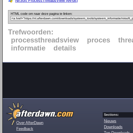
NirSoft ProcessThreadsView (64-bit)
HTML code om naar deze pagina te linken:
Trefwoorden:
processthreadsview
proces
thre
informatie
details
Sections:
Nieuws
Over AfterDawn
Downloads
Feedback
Top Downloads