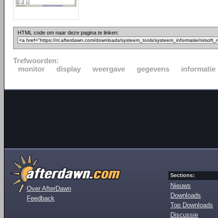
HTML code om naar deze pagina te linken:
Trefwoorden:
monitor
display
weergave
gegevens
informatie
Sections:
Nieuws
Over AfterDawn
Downloads
Feedback
Top Downloads
Discussie