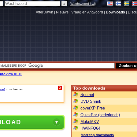
|
Wachtwoord kwijt
AfterDawn
|
Nieuws
|
Vraag en Antwoord
|
Downloads
|
Discu
InfoView v1.10
Top downloads
X
sie)
downloaden.
Spotnet
DVD Shrink
coverXP Free
QuickPar (nederlands)
NLOAD
MakeMKV
HWiNFO64
Meer top downloads