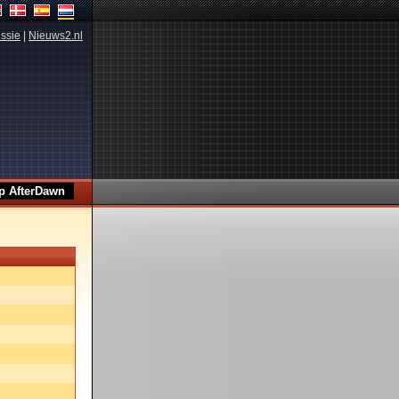
ssie
|
Nieuws2.nl