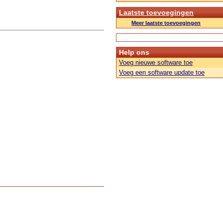
Laatste toevoegingen
Meer laatste toevoegingen
Help ons
Voeg nieuwe software toe
Voeg een software update toe