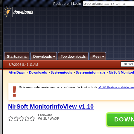
Registreren
|
Login:
Startpagina
Downloads
Top downloads
Meer
8/7/2026 8:41:11 AM
AfterDawn
>
Downloads
>
Systeemtools
>
Systeeminformatie
>
NirSoft Monitor
Dit is een oude versie van deze software. Je kunt ook de
v1.20 (laatste stabiele ver
NirSoft MonitorInfoView v1.10
Freeware
DOW
Win2k / WinXP