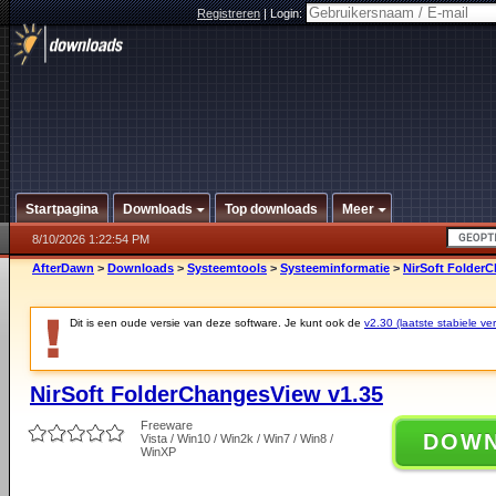
Registreren
|
Login:
Startpagina
Downloads
Top downloads
Meer
8/10/2026 1:22:54 PM
AfterDawn
>
Downloads
>
Systeemtools
>
Systeeminformatie
>
NirSoft Folder
Dit is een oude versie van deze software. Je kunt ook de
v2.30 (laatste stabiele ver
NirSoft FolderChangesView v1.35
Freeware
DOW
Vista / Win10 / Win2k / Win7 / Win8 /
WinXP