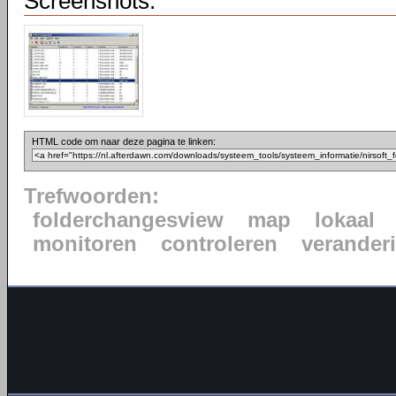
Screenshots:
HTML code om naar deze pagina te linken:
Trefwoorden:
folderchangesview
map
lokaal
monitoren
controleren
verander