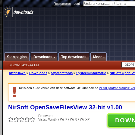
Registreren
|
Login:
Startpagina
Downloads
Top downloads
Meer
8/8/2026 4:35:44 PM
AfterDawn
>
Downloads
>
Systeemtools
>
Systeeminformatie
>
NirSoft OpenSav
Dit is een oude versie van deze software. Je kunt ook de
v1.08 (laatste stabiele ver
NirSoft OpenSaveFilesView 32-bit v1.00
Freeware
DOW
Vista / Win2k / Win7 / Win8 / WinXP