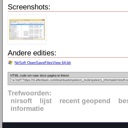
Screenshots:
Andere edities:
NirSoft OpenSaveFilesView 64-bit
HTML code om naar deze pagina te linken:
Trefwoorden:
nirsoft
lijst
recent geopend
bes
informatie