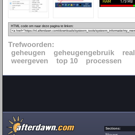
HTML code om naar deze pagina te linken:
Trefwoorden:
geheugen
geheugengebruik
rea
weergeven
top 10
processen
Sections:
Nieuws