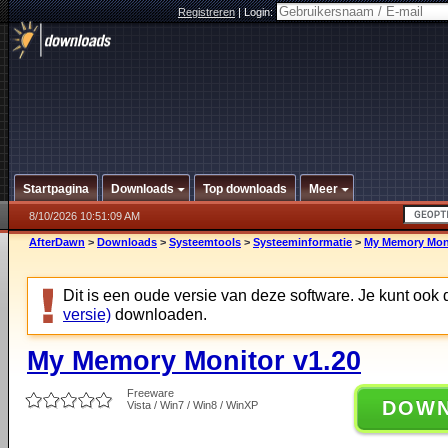
Registreren
|
Login:
Startpagina
Downloads
Top downloads
Meer
8/10/2026 10:51:09 AM
AfterDawn
>
Downloads
>
Systeemtools
>
Systeeminformatie
>
My Memory Moni
Dit is een oude versie van deze software. Je kunt ook
versie)
downloaden.
My Memory Monitor v1.20
Freeware
DOW
Vista / Win7 / Win8 / WinXP