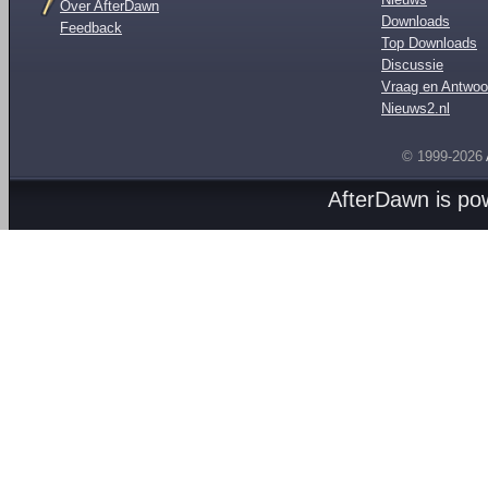
Over AfterDawn
Downloads
Feedback
Top Downloads
Discussie
Vraag en Antwoo
Nieuws2.nl
© 1999-2026
AfterDawn is p