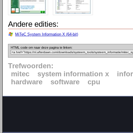
Andere edities:
MiTeC System Information X (64-bit)
HTML code om naar deze pagina te linken:
Trefwoorden:
mitec
system information x
info
hardware
software
cpu