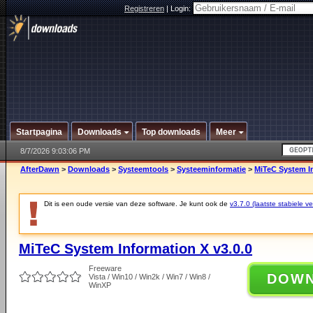
Registreren
|
Login:
Startpagina
Downloads
Top downloads
Meer
8/7/2026 9:03:06 PM
AfterDawn
>
Downloads
>
Systeemtools
>
Systeeminformatie
>
MiTeC System In
Dit is een oude versie van deze software. Je kunt ook de
v3.7.0 (laatste stabiele ve
MiTeC System Information X v3.0.0
Freeware
DOW
Vista / Win10 / Win2k / Win7 / Win8 /
WinXP