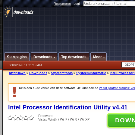
Registreren
|
Login:
Startpagina
Downloads
Top downloads
Meer
8/10/2026 11:21:19 AM
AfterDawn
>
Downloads
>
Systeemtools
>
Systeeminformatie
>
Intel Processor I
Dit is een oude versie van deze software. Je kunt ook de
v5.00 (laatste stabiele ver
Intel Processor Identification Utility v4.41
Freeware
DOW
Vista / Win2k / Win7 / Win8 / WinXP