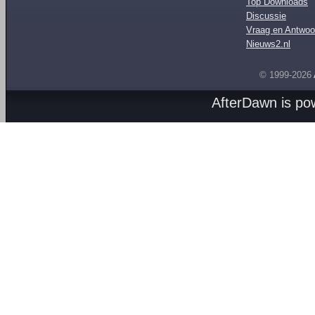
Top Downloads
Discussie
Vraag en Antwoo
Nieuws2.nl
© 1999-2026
AfterDawn is p