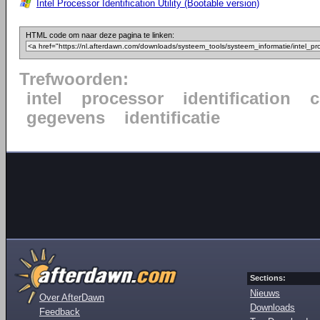
Intel Processor Identification Utility (Bootable version)
HTML code om naar deze pagina te linken:
Trefwoorden:
intel
processor
identification
gegevens
identificatie
Sections:
Nieuws
Over AfterDawn
Downloads
Feedback