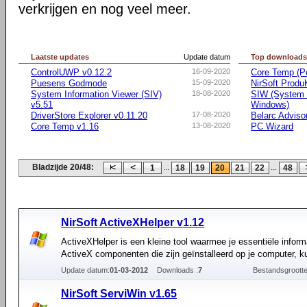
verkrijgen en nog veel meer.
Laatste updates
Update datum
Top download
ControlUWP v0.12.2
16-09-2020
Core Temp (Po
Puesens Godmode
15-09-2020
NirSoft Prod
System Information Viewer (SIV)
18-08-2020
SIW (System I
v5.51
Windows)
DriverStore Explorer v0.11.20
17-08-2020
Belarc Adviso
Core Temp v1.16
13-08-2020
PC Wizard
Bladzijde 20/48:
...
...
1
18
19
20
21
22
48
NirSoft ActiveXHelper v1.12
ActiveXHelper is een kleine tool waarmee je essentiële inform
ActiveX componenten die zijn geïnstalleerd op je computer, ku
Update datum:
01-03-2012
Downloads :
7
Bestandsgrootte
NirSoft ServiWin v1.65