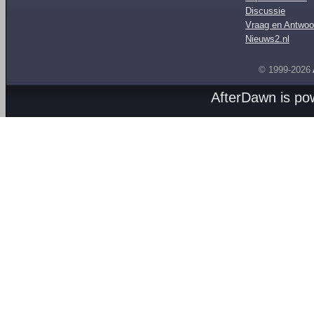
Discussie
Vraag en Antwoo
Nieuws2.nl
© 1999-2026
AfterDawn is p