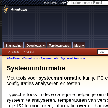
Registreren
|
Login:
Startpagina
Downloads
Top downloads
Meer
8/10/2026 11:01:51 AM
AfterDawn
>
Downloads
>
Systeemtools
>
Systeeminformatie
Systeeminformatie
Met tools voor
systeeminformatie
kun je PC e
configuraties analyseren en testen
Typische tools in deze categorie helpen je om d
systeem te analyseren, temperaturen van vers
in je PC te monitoren, informatie over de har