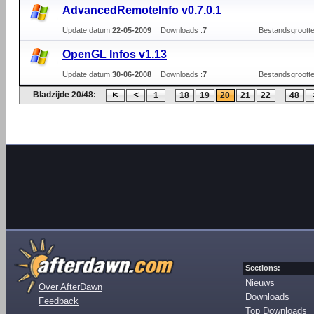
AdvancedRemoteInfo v0.7.0.1
Update datum:
22-05-2009
Downloads :
7
Bestandsgrootte
OpenGL Infos v1.13
Update datum:
30-06-2008
Downloads :
7
Bestandsgrootte
Bladzijde 20/48:
...
...
1
18
19
20
21
22
48
Sections:
Nieuws
Over AfterDawn
Downloads
Feedback
Top Downloads