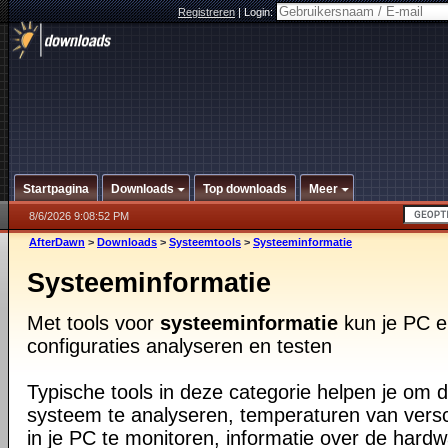
Registreren
|
Login:
Startpagina
Downloads
Top downloads
Meer
8/6/2026 9:08:52 PM
AfterDawn
>
Downloads
>
Systeemtools
>
Systeeminformatie
Systeeminformatie
Met tools voor
systeeminformatie
kun je PC e
configuraties analyseren en testen
Typische tools in deze categorie helpen je om d
systeem te analyseren, temperaturen van vers
in je PC te monitoren, informatie over de har