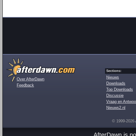
Sections:
Nieuws
Over AfterDawn
Downloads
Feedback
Top Downloads
Discussie
Vraag en Antwoo
Nieuws2.nl
© 1999-2026
AfterDawn is p