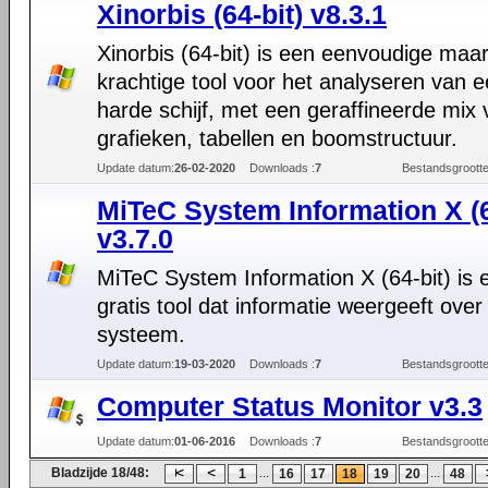
Xinorbis (64-bit) v8.3.1
Xinorbis (64-bit) is een eenvoudige maa
krachtige tool voor het analyseren van 
harde schijf, met een geraffineerde mix
grafieken, tabellen en boomstructuur.
Update datum:
26-02-2020
Downloads :
7
Bestandsgrootte
MiTeC System Information X (6
v3.7.0
MiTeC System Information X (64-bit) is 
gratis tool dat informatie weergeeft over 
systeem.
Update datum:
19-03-2020
Downloads :
7
Bestandsgrootte
Computer Status Monitor v3.3
Update datum:
01-06-2016
Downloads :
7
Bestandsgrootte
Bladzijde 18/48:
...
...
1
16
17
18
19
20
48