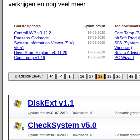
verkrijgen en nog veel meer.
Laatste updates
Update datum
Top download
ControlUWP v0.12.2
16-09-2020
Core Temp (Po
Puesens Godmode
15-09-2020
NirSoft Prod
System Information Viewer (SIV)
18-08-2020
SIW (System I
v5.51
Windows)
DriverStore Explorer v0.11.20
17-08-2020
Belarc Adviso
Core Temp v1.16
13-08-2020
PC Wizard
Bladzijde 18/48:
...
...
1
16
17
18
19
20
48
DiskExt v1.1
Update datum:
31-07-2010
Downloads :
8
Bestandsgrootte
CheckSystem v5.0
Update datum:
30-10-2009
Downloads :
8
Bestandsgrootte