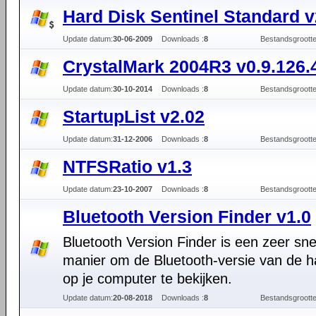
Hard Disk Sentinel Standard v
Update datum:
30-06-2009
Downloads :
8
Bestandsgrootte
CrystalMark 2004R3 v0.9.126.
Update datum:
30-10-2014
Downloads :
8
Bestandsgrootte
StartupList v2.02
Update datum:
31-12-2006
Downloads :
8
Bestandsgrootte
NTFSRatio v1.3
Update datum:
23-10-2007
Downloads :
8
Bestandsgrootte
Bluetooth Version Finder v1.0
Bluetooth Version Finder is een zeer sne
manier om de Bluetooth-versie van de 
op je computer te bekijken.
Update datum:
20-08-2018
Downloads :
8
Bestandsgrootte