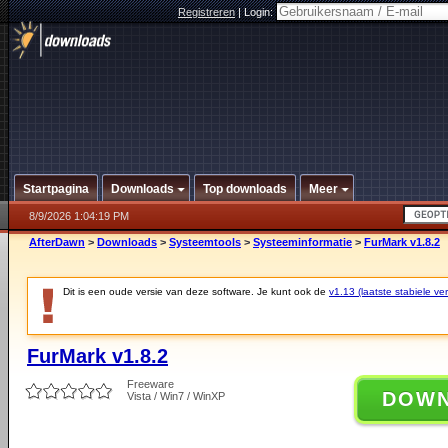
Registreren
|
Login:
Startpagina
Downloads
Top downloads
Meer
8/9/2026 1:04:19 PM
AfterDawn
>
Downloads
>
Systeemtools
>
Systeeminformatie
>
FurMark v1.8.2
Dit is een oude versie van deze software. Je kunt ook de
v1.13 (laatste stabiele ver
FurMark v1.8.2
Freeware
DOW
Vista / Win7 / WinXP