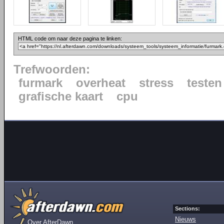
HTML code om naar deze pagina te linken:
Trefwoorden:
furmark
overheat
stress
testen
grafische kaart
cpu
Sections:
Nieuws
Over AfterDawn