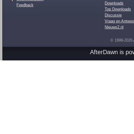
Downloads
Feedback
Top Downloads
Discussie
Vraag en Antwoo
Nieuws2.nl
© 1999-2026
AfterDawn is p