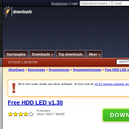
Registreren
|
Login:
Startpagina
Downloads
Top downloads
Meer
8/7/2026 1:58:58 PM
AfterDawn
>
Downloads
>
Systeemtools
>
Systeeminformatie
>
Free HDD LED v
Dit is een oude versie van deze software. Je kunt ook de
v2.01 (laatste stabiele ver
Free HDD LED v1.30
Freeware
DOW
Vista / Win7 / WinXP