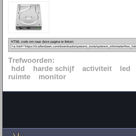
HTML code om naar deze pagina te linken:
Trefwoorden:
hdd
harde schijf
activiteit
led
ruimte
monitor