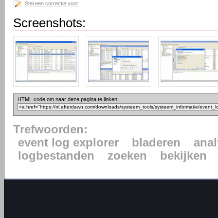
Stel een correctie voor
Screenshots:
HTML code om naar deze pagina te linken:
Trefwoorden:
event log explorer
bladeren
anal
logbestanden
zoeken
bekijken