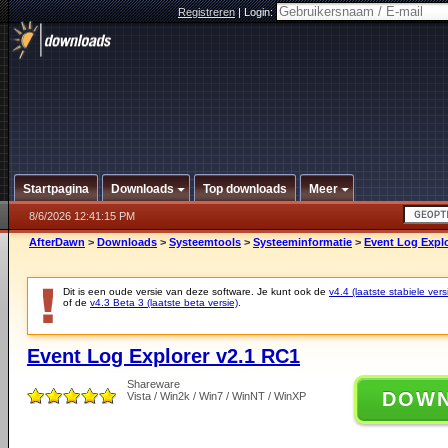
Registreren
|
Login:
Startpagina
Downloads
Top downloads
Meer
8/6/2026 12:41:15 PM
AfterDawn
>
Downloads
>
Systeemtools
>
Systeeminformatie
>
Event Log Explo
Dit is een oude versie van deze software. Je kunt ook de
v4.4 (laatste stabiele vers
of de
v4.3 Beta 3 (laatste beta versie)
.
Event Log Explorer v2.1 RC1
Shareware
DOW
Vista / Win2k / Win7 / WinNT / WinXP