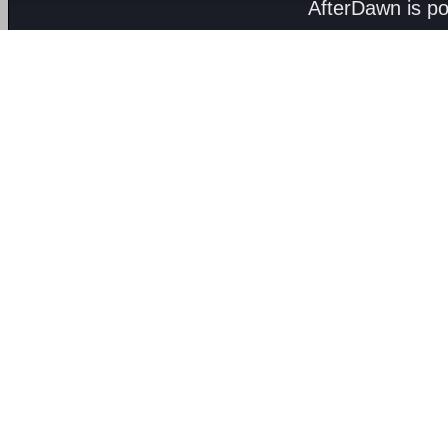
AfterDawn is p