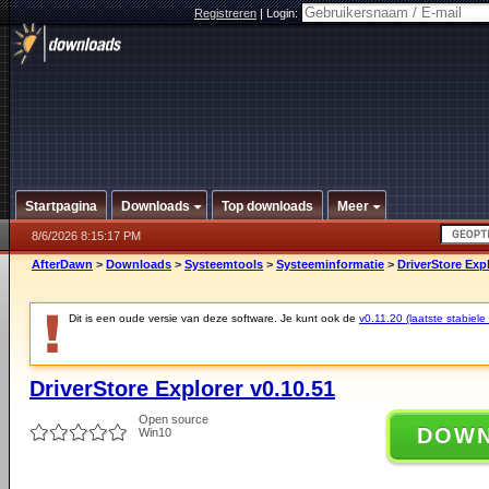
Registreren
|
Login:
Startpagina
Downloads
Top downloads
Meer
8/6/2026 8:15:17 PM
AfterDawn
>
Downloads
>
Systeemtools
>
Systeeminformatie
>
DriverStore Expl
Dit is een oude versie van deze software. Je kunt ook de
v0.11.20 (laatste stabiele 
DriverStore Explorer v0.10.51
Open source
DOW
Win10