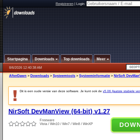
Registreren
|
Login:
Startpagina
Downloads
Top downloads
Meer
8/6/2026 12:40:38 AM
AfterDawn
>
Downloads
>
Systeemtools
>
Systeeminformatie
>
NirSoft DevManV
Dit is een oude versie van deze software. Je kunt ook de
v5.06 (laatste stabiele ver
NirSoft DevManView (64-bit) v1.27
Freeware
DOW
Vista / Win10 / Win7 / Win8 / WinXP