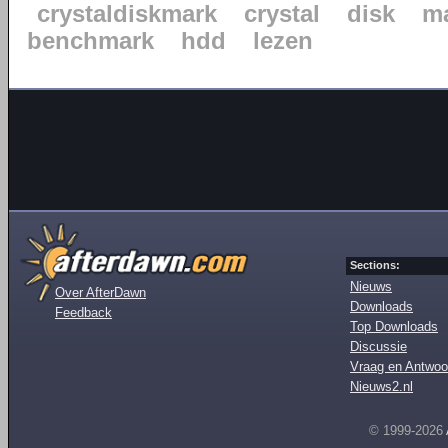
crystaldiskmark
crystal
disk
m
benchmark
hdd
lezen
Sections:
Nieuws
Over AfterDawn
Downloads
Feedback
Top Downloads
Discussie
Vraag en Antwoo
Nieuws2.nl
© 1999-2026