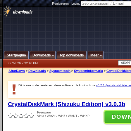
Registreren
|
Login:
Startpagina
Downloads
Top downloads
Meer
8/7/2026 2:32:40 PM
AfterDawn
>
Downloads
>
Systeemtools
>
Systeeminformatie
>
CrystalDiskMark
Dit is een oude versie van deze software. Je kunt ook de
v5.2.1 (laatste stabiele ve
CrystalDiskMark (Shizuku Edition) v3.0.3b
Freeware
DOW
Vista / Win2k / Win7 / WinNT / WinXP