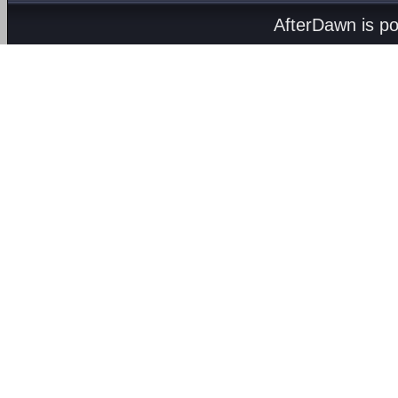
AfterDawn is p