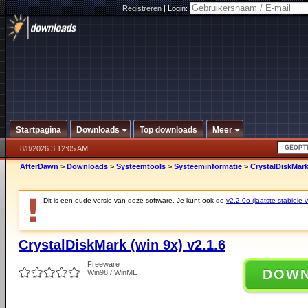
Registreren
|
Login:
Startpagina
Downloads
Top downloads
Meer
8/8/2026 3:12:05 AM
AfterDawn
>
Downloads
>
Systeemtools
>
Systeeminformatie
>
CrystalDiskMark
Dit is een oude versie van deze software. Je kunt ook de
v2.2.0o (laatste stabiele v
CrystalDiskMark (win 9x) v2.1.6
Freeware
DOW
Win98 / WinME