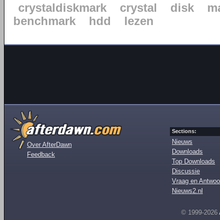
crystaldiskmark
crystal
disk
m
benchmark
hdd
lezen
Sections:
Nieuws
Over AfterDawn
Downloads
Feedback
Top Downloads
Discussie
Vraag en Antwoo
Nieuws2.nl
© 1999-2026