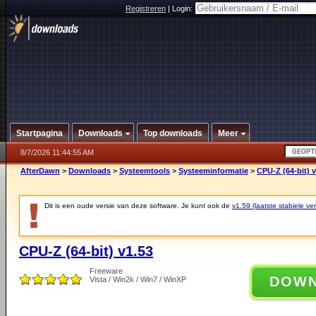
Registreren
|
Login:
Startpagina
Downloads
Top downloads
Meer
8/7/2026 11:44:55 AM
AfterDawn
>
Downloads
>
Systeemtools
>
Systeeminformatie
>
CPU-Z (64-bit) v
Dit is een oude versie van deze software. Je kunt ook de
v1.59 (laatste stabiele ver
CPU-Z (64-bit) v1.53
Freeware
DOW
Vista / Win2k / Win7 / WinXP