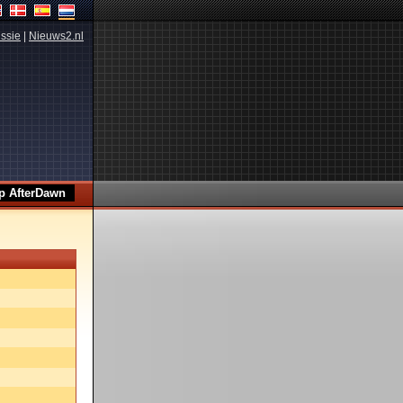
ssie
|
Nieuws2.nl