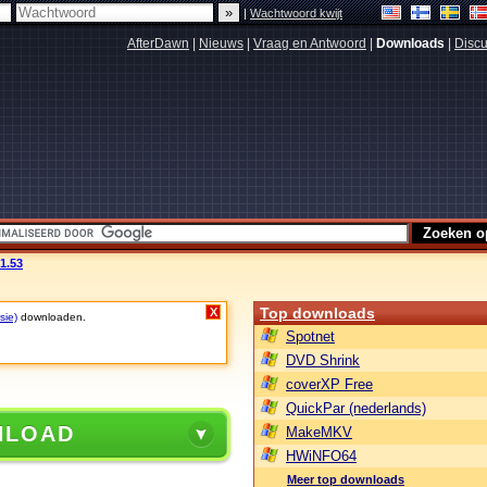
|
Wachtwoord kwijt
AfterDawn
|
Nieuws
|
Vraag en Antwoord
|
Downloads
|
Discu
1.53
Top downloads
X
sie)
downloaden.
Spotnet
DVD Shrink
coverXP Free
QuickPar (nederlands)
NLOAD
MakeMKV
HWiNFO64
Meer top downloads