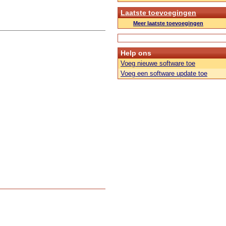
Laatste toevoegingen
Meer laatste toevoegingen
Help ons
Voeg nieuwe software toe
Voeg een software update toe