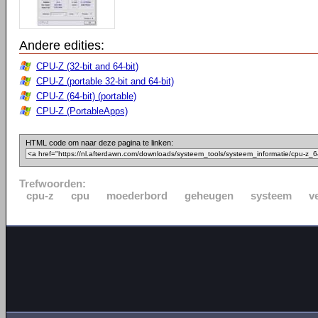
Andere edities:
CPU-Z (32-bit and 64-bit)
CPU-Z (portable 32-bit and 64-bit)
CPU-Z (64-bit) (portable)
CPU-Z (PortableApps)
HTML code om naar deze pagina te linken:
Trefwoorden:
cpu-z
cpu
moederbord
geheugen
systeem
v