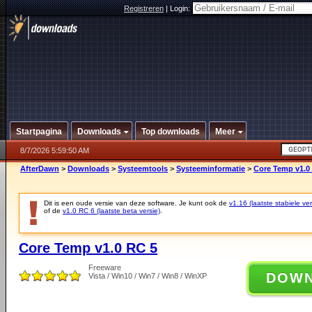
Registreren
|
Login:
Startpagina
Downloads
Top downloads
Meer
8/7/2026 5:59:50 AM
AfterDawn
>
Downloads
>
Systeemtools
>
Systeeminformatie
>
Core Temp v1.0
Dit is een oude versie van deze software. Je kunt ook de
v1.16 (laatste stabiele ver
of de
v1.0 RC 6 (laatste beta versie)
.
Core Temp v1.0 RC 5
Freeware
DOW
Vista / Win10 / Win7 / Win8 / WinXP