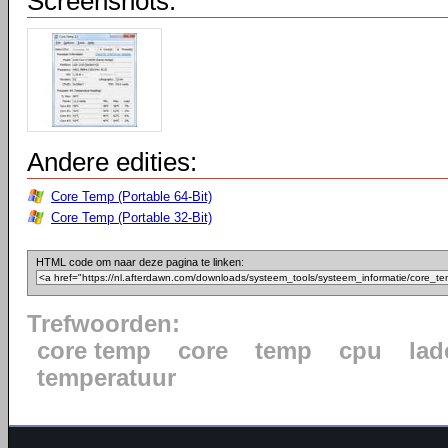
Screenshots:
Andere edities:
Core Temp (Portable 64-Bit)
Core Temp (Portable 32-Bit)
HTML code om naar deze pagina te linken:
Trefwoorden:
core temp
core
temp
cpu
lad
temperatuur