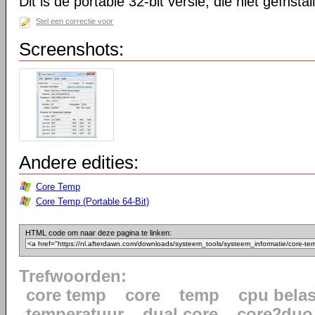
Dit is de portable 32-bit versie, die niet geïnsta
Stel een correctie voor
Screenshots:
Andere edities:
Core Temp
Core Temp (Portable 64-Bit)
HTML code om naar deze pagina te linken:
Trefwoorden:
core temp
core
temp
cpu belas
temperatuur
dual core
core2duo