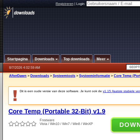
Registreren
|
Login:
Startpagina
Downloads
Top downloads
Meer
8/7/2026 4:02:59 AM
AfterDawn
>
Downloads
>
Systeemtools
>
Systeeminformatie
>
Core Temp (Port
Dit is een oude versie van deze software. Je kunt ook de
v1.15 (laatste stabiele ver
Core Temp (Portable 32-Bit) v1.9
Freeware
DOW
Vista / Win10 / Win7 / Win8 / WinXP