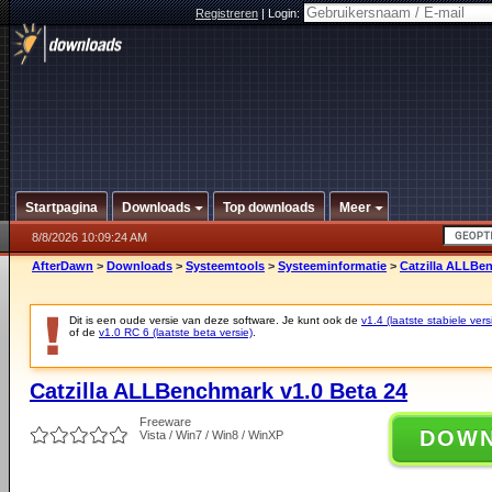
Registreren
|
Login:
Startpagina
Downloads
Top downloads
Meer
8/8/2026 10:09:24 AM
AfterDawn
>
Downloads
>
Systeemtools
>
Systeeminformatie
>
Catzilla ALLBen
Dit is een oude versie van deze software. Je kunt ook de
v1.4 (laatste stabiele vers
of de
v1.0 RC 6 (laatste beta versie)
.
Catzilla ALLBenchmark v1.0 Beta 24
Freeware
DOW
Vista / Win7 / Win8 / WinXP