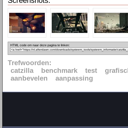
Screenshots:
HTML code om naar deze pagina te linken:
Trefwoorden:
catzilla
benchmark
test
grafis
aanbevelen
aanpassing