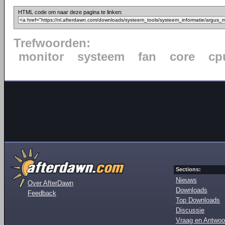
HTML code om naar deze pagina te linken:
Trefwoorden:
monitor
systeem
fan
core
cp
Sections:
Nieuws
Over AfterDawn
Downloads
Feedback
Top Downloads
Discussie
Vraag en Antwoo