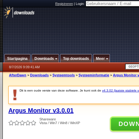
Registreren
|
Login:
Startpagina
Downloads
Top downloads
Meer
8/7/2026 9:09:41 AM
AfterDawn
>
Downloads
>
Systeemtools
>
Systeeminformatie
>
Argus Monitor v
Dit is een oude versie van deze software. Je kunt ook de
v4.3.02 (laatste stabiele v
Argus Monitor v3.0.01
Shareware
DOW
Vista / Win7 / Win8 / WinXP