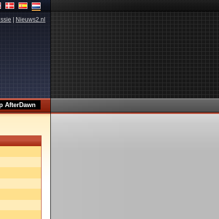
ssie
|
Nieuws2.nl