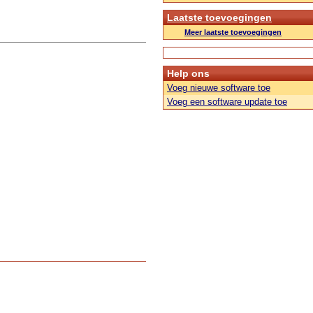
Laatste toevoegingen
Meer laatste toevoegingen
Help ons
Voeg nieuwe software toe
Voeg een software update toe