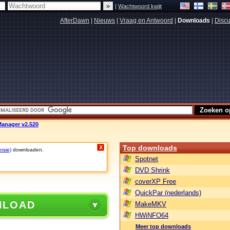
|
Wachtwoord kwijt
AfterDawn
|
Nieuws
|
Vraag en Antwoord
|
Downloads
|
Discu
Manager v2.520
Top downloads
X
rsie)
downloaden.
Spotnet
DVD Shrink
coverXP Free
QuickPar (nederlands)
NLOAD
MakeMKV
HWiNFO64
Meer top downloads