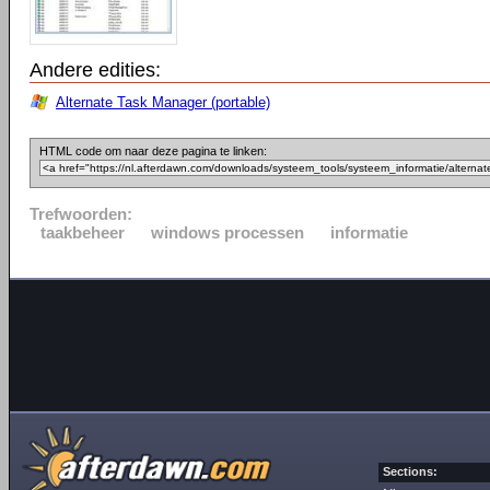
Andere edities:
Alternate Task Manager (portable)
HTML code om naar deze pagina te linken:
Trefwoorden:
taakbeheer
windows processen
informatie
Sections: