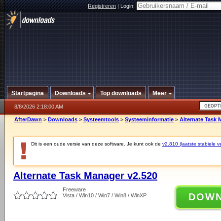
Registreren
|
Login:
Startpagina
Downloads
Top downloads
Meer
8/8/2026 2:18:00 AM
AfterDawn
>
Downloads
>
Systeemtools
>
Systeeminformatie
>
Alternate Task 
Dit is een oude versie van deze software. Je kunt ook de
v2.810 (laatste stabiele ve
Alternate Task Manager v2.520
Freeware
DOW
Vista / Win10 / Win7 / Win8 / WinXP