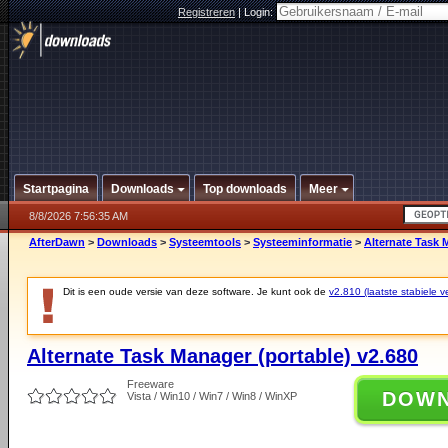
Registreren
|
Login:
Startpagina
Downloads
Top downloads
Meer
8/8/2026 7:56:35 AM
AfterDawn
>
Downloads
>
Systeemtools
>
Systeeminformatie
>
Alternate Task 
Dit is een oude versie van deze software. Je kunt ook de
v2.810 (laatste stabiele ve
Alternate Task Manager (portable) v2.680
Freeware
DOW
Vista / Win10 / Win7 / Win8 / WinXP