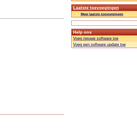
Laatste toevoegingen
Meer laatste toevoegingen
Help ons
Voeg nieuwe software toe
Voeg een software update toe