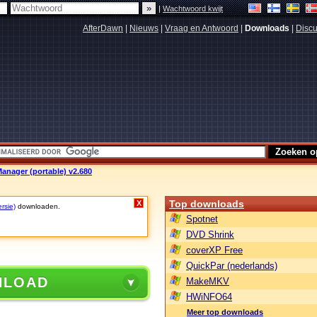
|
Wachtwoord kwijt
AfterDawn
|
Nieuws
|
Vraag en Antwoord
|
Downloads
|
Discu
Manager (portable) v2.680
Top downloads
X
rsie)
downloaden.
Spotnet
DVD Shrink
coverXP Free
QuickPar (nederlands)
NLOAD
MakeMKV
HWiNFO64
Meer top downloads