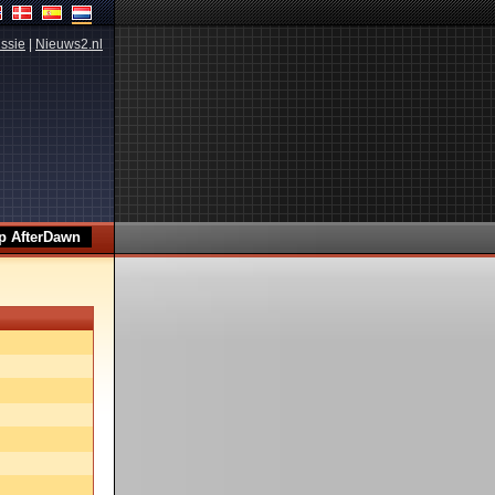
ssie
|
Nieuws2.nl