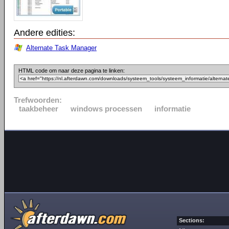
Andere edities:
Alternate Task Manager
HTML code om naar deze pagina te linken:
Trefwoorden:
taakbeheer
windows processen
informatie
Sections: