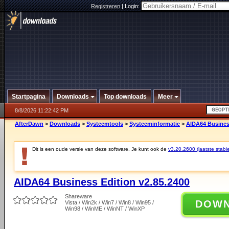
Registreren
|
Login:
Startpagina
Downloads
Top downloads
Meer
8/8/2026 11:22:42 PM
AfterDawn
>
Downloads
>
Systeemtools
>
Systeeminformatie
>
AIDA64 Business
Dit is een oude versie van deze software. Je kunt ook de
v3.20.2600 (laatste stabie
AIDA64 Business Edition v2.85.2400
Shareware
DOW
Vista / Win2k / Win7 / Win8 / Win95 /
Win98 / WinME / WinNT / WinXP