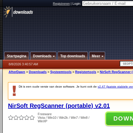
Registreren
|
Login:
Startpagina
Downloads
Top downloads
Meer
8/8/2026 3:40:57 AM
AfterDawn
>
Downloads
>
Systeemtools
>
Registertools
>
NirSoft RegScanner (
Dit is een oude versie van deze software. Je kunt ook de
v2.47 (laatste stabiele ver
NirSoft RegScanner (portable) v2.01
Freeware
DOW
Vista / Win10 / Win2k / Win7 / Win8 /
WinXP