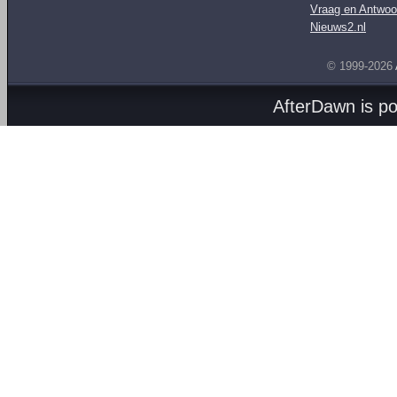
Vraag en Antwoo
Nieuws2.nl
© 1999-2026
AfterDawn is p