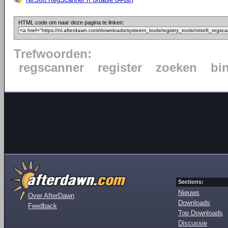
HTML code om naar deze pagina te linken:
Trefwoorden:
regscanner
register
zoeken
bin
Sections:
Nieuws
Over AfterDawn
Downloads
Feedback
Top Downloads
Discussie