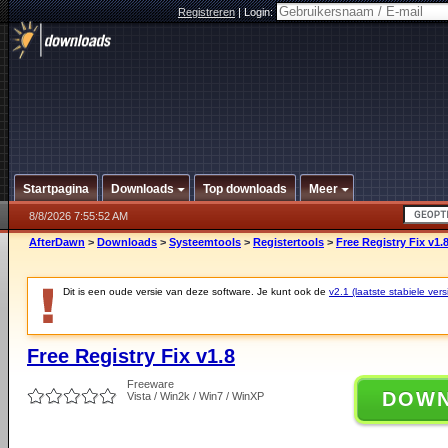
Registreren
|
Login:
Startpagina
Downloads
Top downloads
Meer
8/8/2026 7:55:52 AM
AfterDawn
>
Downloads
>
Systeemtools
>
Registertools
>
Free Registry Fix v1.
Dit is een oude versie van deze software. Je kunt ook de
v2.1 (laatste stabiele vers
Free Registry Fix v1.8
Freeware
DOW
Vista / Win2k / Win7 / WinXP