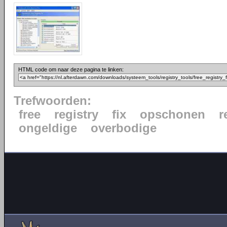
HTML code om naar deze pagina te linken:
Trefwoorden:
free
registry
fix
opschonen
r
ongeldige
overbodige