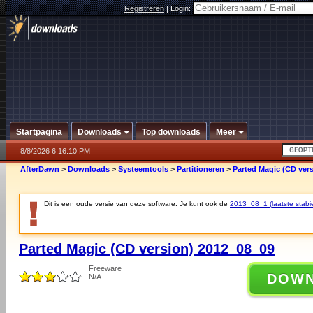
Registreren
|
Login:
Startpagina
Downloads
Top downloads
Meer
8/8/2026 6:16:10 PM
AfterDawn
>
Downloads
>
Systeemtools
>
Partitioneren
>
Parted Magic (CD ver
Dit is een oude versie van deze software. Je kunt ook de
2013_08_1 (laatste stabie
Parted Magic (CD version) 2012_08_09
Freeware
DOW
N/A