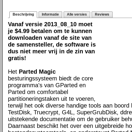
Beschrijving
Informatie
Alle versies
Reviews
Vanaf versie 2013_08_10 moet
je $4.99 betalen om te kunnen
downloaden vanaf de site van
de samensteller, de software is
dus niet meer vrij in de zin van
gratis!
Het
Parted Magic
besturingssysteem biedt de core
programma's van GParted en
Parted om comfortabel
partitioneringstaken uit te voeren,
terwijl het ook diverse handige tools aan boord 
TestDisk, Truecrypt, G4L, SuperGrubDisk, ddres
uitstekende documentatie om de gebruiker behu
Daarnaast beschikt het over een uitgebreide h