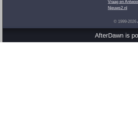
Vraag en Antwoo
Nieuws2.nl
© 1999-2026
AfterDawn is p