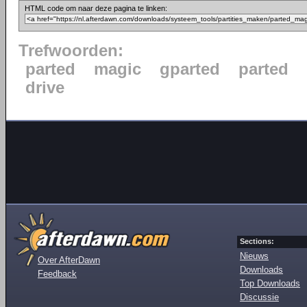
HTML code om naar deze pagina te linken:
Trefwoorden:
parted
magic
gparted
parted
drive
Sections:
Nieuws
Over AfterDawn
Downloads
Feedback
Top Downloads
Discussie