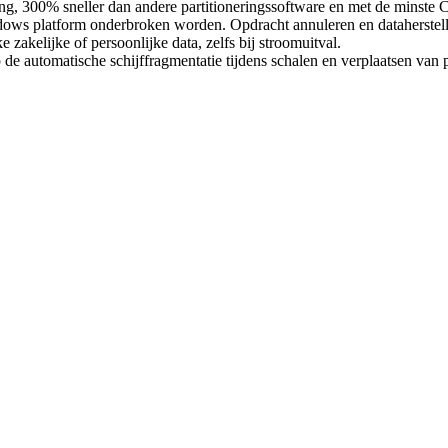
ng, 300% sneller dan andere partitioneringssoftware en met de minste 
dows platform onderbroken worden. Opdracht annuleren en dataherstell
 zakelijke of persoonlijke data, zelfs bij stroomuitval.
e automatische schijffragmentatie tijdens schalen en verplaatsen van pa