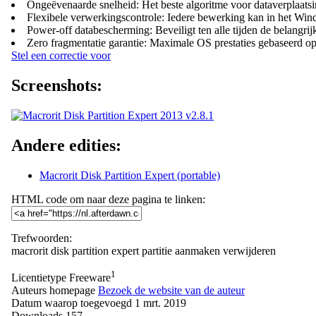
Ongeëvenaarde snelheid: Het beste algoritme voor dataverplaatsi
Flexibele verwerkingscontrole: Iedere bewerking kan in het Win
Power-off databescherming: Beveiligt ten alle tijden de belangrijke
Zero fragmentatie garantie: Maximale OS prestaties gebaseerd op d
Stel een correctie voor
Screenshots:
Andere edities:
Macrorit Disk Partition Expert (portable)
HTML code om naar deze pagina te linken:
Trefwoorden:
macrorit
disk
partition
expert
partitie
aanmaken
verwijderen
1
Licentietype
Freeware
Auteurs homepage
Bezoek de website van de auteur
Datum waarop toegevoegd
1 mrt. 2019
Downloads
157