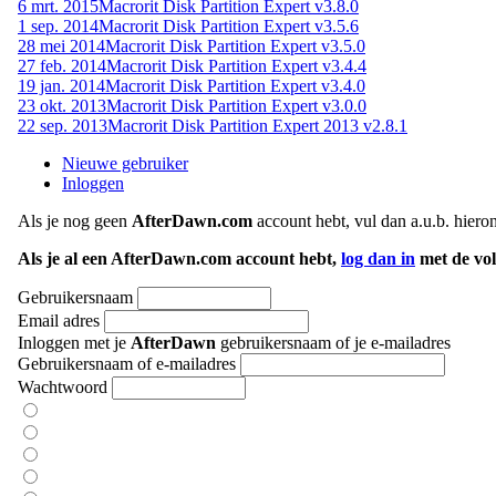
6 mrt. 2015
Macrorit Disk Partition Expert v3.8.0
1 sep. 2014
Macrorit Disk Partition Expert v3.5.6
28 mei 2014
Macrorit Disk Partition Expert v3.5.0
27 feb. 2014
Macrorit Disk Partition Expert v3.4.4
19 jan. 2014
Macrorit Disk Partition Expert v3.4.0
23 okt. 2013
Macrorit Disk Partition Expert v3.0.0
22 sep. 2013
Macrorit Disk Partition Expert 2013 v2.8.1
Nieuwe gebruiker
Inloggen
Als je nog geen
AfterDawn.com
account hebt, vul dan a.u.b. hiero
Als je al een AfterDawn.com account hebt,
log dan in
met de vol
Gebruikersnaam
Email adres
Inloggen met je
AfterDawn
gebruikersnaam of je e-mailadres
Gebruikersnaam of e-mailadres
Wachtwoord