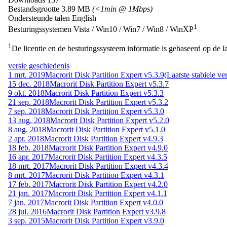
Bestandsgrootte
3.89 MB
(<1min @ 1Mbps)
Ondersteunde talen
English
1
Besturingssystemen
Vista / Win10 / Win7 / Win8 / WinXP
1
De licentie en de besturingssysteem informatie is gebaseerd op de la
versie geschiedenis
1 mrt. 2019
Macrorit Disk Partition Expert v5.3.9
(Laatste stabiele ver
15 dec. 2018
Macrorit Disk Partition Expert v5.3.7
9 okt. 2018
Macrorit Disk Partition Expert v5.3.3
21 sep. 2018
Macrorit Disk Partition Expert v5.3.2
7 sep. 2018
Macrorit Disk Partition Expert v5.3.0
13 aug. 2018
Macrorit Disk Partition Expert v5.2.0
8 aug. 2018
Macrorit Disk Partition Expert v5.1.0
2 apr. 2018
Macrorit Disk Partition Expert v4.9.3
18 feb. 2018
Macrorit Disk Partition Expert v4.9.0
16 apr. 2017
Macrorit Disk Partition Expert v4.3.5
18 mrt. 2017
Macrorit Disk Partition Expert v4.3.4
8 mrt. 2017
Macrorit Disk Partition Expert v4.3.1
17 feb. 2017
Macrorit Disk Partition Expert v4.2.0
21 jan. 2017
Macrorit Disk Partition Expert v4.1.1
7 jan. 2017
Macrorit Disk Partition Expert v4.0.0
28 jul. 2016
Macrorit Disk Partition Expert v3.9.8
3 sep. 2015
Macrorit Disk Partition Expert v3.9.0