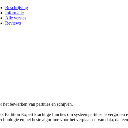
Beschrijving
Informatie
Alle versies
Reviews
or het bewerken van partities en schijven.
 Partition Expert krachtige functies om systeempartities te vergroten en
chnologie en het beste algoritme voor het verplaatsen van data, dat ee