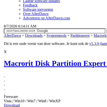
Laatste software updates
Feedback
Software toevoegen
Over AfterDawn
Adverteren op AfterDawn.com
8/7/2026 6:14:11 AM
AfterDawn
>
Downloads
>
Systeemtools
>
Partitioneren
>
Macrorit
Dit is een oude versie van deze software. Je kunt ook de
v5.3.9 (laat
X
Macrorit Disk Partition Expert 
Freeware
Vista / Win10 / Win7 / Win8 / WinXP
Download