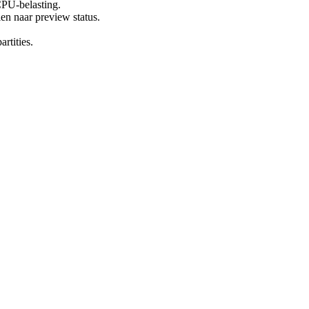
CPU-belasting.
en naar preview status.
rtities.