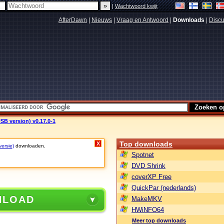
|
Wachtwoord kwijt
AfterDawn
|
Nieuws
|
Vraag en Antwoord
|
Downloads
|
Discu
USB version) v0.17.0-1
Top downloads
X
versie)
downloaden.
Spotnet
DVD Shrink
coverXP Free
QuickPar (nederlands)
NLOAD
MakeMKV
HWiNFO64
Meer top downloads