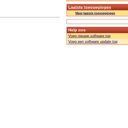
Laatste toevoegingen
Meer laatste toevoegingen
Help ons
Voeg nieuwe software toe
Voeg een software update toe