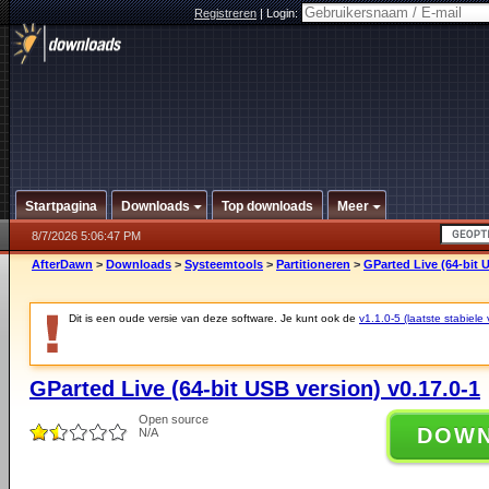
Registreren
|
Login:
Startpagina
Downloads
Top downloads
Meer
8/7/2026 5:06:47 PM
AfterDawn
>
Downloads
>
Systeemtools
>
Partitioneren
>
GParted Live (64-bit 
Dit is een oude versie van deze software. Je kunt ook de
v1.1.0-5 (laatste stabiele 
GParted Live (64-bit USB version) v0.17.0-1
Open source
DOW
N/A