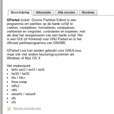
Beschrijving
Informatie
Alle versies
Reviews
GParted
(voluit: Gnome Partition Editor) is een
programma om partities op de harde schijf te
creëren, verwijderen, formatteren, verplaatsen,
verkleinen en vergroten, controleren en kopiëren, met
als doel het reorganiseren van een harde schijf. Het
is een GUI (of frontend) voor GNU Parted en is het
officieel partitieprogramma van GNOME.
GParted Live kan worden gebruikt voor GNU/Linux,
maar ook met andere besturingssystemen als
Windows of Mac OS X.
Het ondersteunt:
btrfs ext2 / ext3 / ext4
fat16 / fat32
hfs / hfs+
linux-swap
nilfs2
ntfs
reiserfs / reiser4
ufs
xfs
Stel een correctie voor