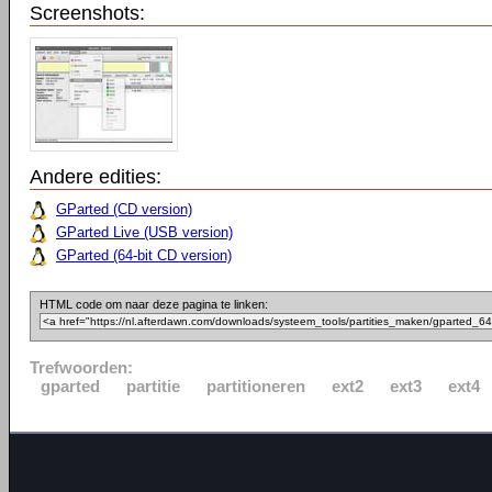
Screenshots:
Andere edities:
GParted (CD version)
GParted Live (USB version)
GParted (64-bit CD version)
HTML code om naar deze pagina te linken:
Trefwoorden:
gparted
partitie
partitioneren
ext2
ext3
ext4