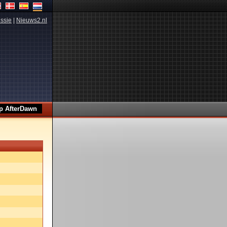
ssie
|
Nieuws2.nl