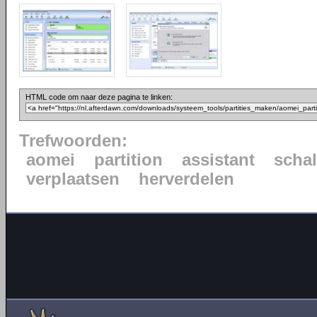
HTML code om naar deze pagina te linken:
Trefwoorden:
aomei
partition
assistant
scha
verplaatsen
herverdelen