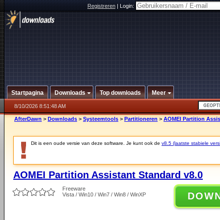
Registreren
|
Login:
Startpagina
Downloads
Top downloads
Meer
8/10/2026 8:51:48 AM
AfterDawn
>
Downloads
>
Systeemtools
>
Partitioneren
>
AOMEI Partition Assis
Dit is een oude versie van deze software. Je kunt ook de
v8.5 (laatste stabiele vers
AOMEI Partition Assistant Standard v8.0
Freeware
DOW
Vista / Win10 / Win7 / Win8 / WinXP