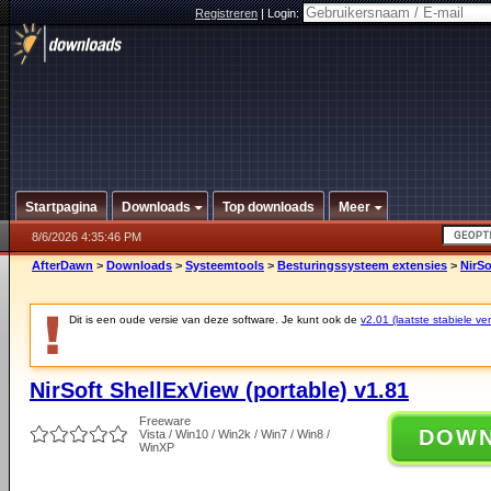
Registreren
|
Login:
Startpagina
Downloads
Top downloads
Meer
8/6/2026 4:35:46 PM
AfterDawn
>
Downloads
>
Systeemtools
>
Besturingssysteem extensies
>
NirSo
Dit is een oude versie van deze software. Je kunt ook de
v2.01 (laatste stabiele ver
NirSoft ShellExView (portable) v1.81
Freeware
DOW
Vista / Win10 / Win2k / Win7 / Win8 /
WinXP