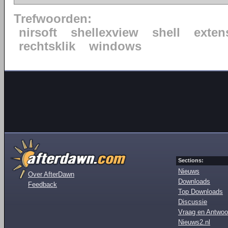
Trefwoorden:
nirsoft
shellexview
shell
exten
rechtsklik
windows
Sections:
Nieuws
Over AfterDawn
Downloads
Feedback
Top Downloads
Discussie
Vraag en Antwoo
Nieuws2.nl