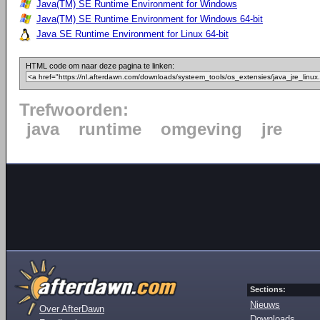
Java(TM) SE Runtime Environment for Windows
Java(TM) SE Runtime Environment for Windows 64-bit
Java SE Runtime Environment for Linux 64-bit
HTML code om naar deze pagina te linken:
Trefwoorden:
java
runtime
omgeving
jre
Sections:
Nieuws
Over AfterDawn
Downloads