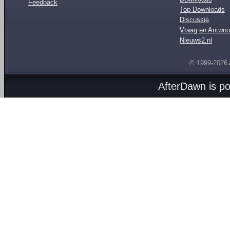
Feedback
Top Downloads
Discussie
Vraag en Antwoo
Nieuws2.nl
© 1999-2026
AfterDawn is p