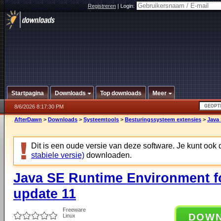
Registreren
|
Login:
Startpagina
Downloads
Top downloads
Meer
8/6/2026 8:17:30 PM
AfterDawn
>
Downloads
>
Systeemtools
>
Besturingssysteem extensies
>
Java 
Dit is een oude versie van deze software. Je kunt ook
stabiele versie)
downloaden.
Java SE Runtime Environment f
update 11
Freeware
DOW
Linux