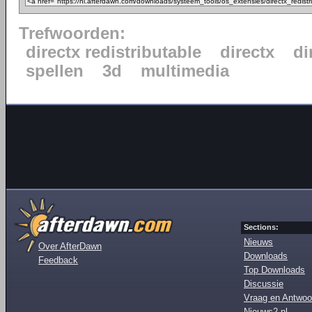
Trefwoorden:
directx redistributable
directx
di
spellen
3d
multimedia
Sections:
Nieuws
Over AfterDawn
Downloads
Feedback
Top Downloads
Discussie
Vraag en Antwoo
Nieuws2.nl