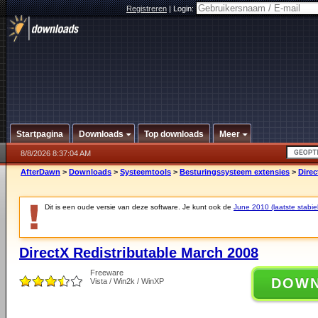
Registreren
|
Login:
Startpagina
Downloads
Top downloads
Meer
8/8/2026 8:37:04 AM
AfterDawn
>
Downloads
>
Systeemtools
>
Besturingssysteem extensies
>
Direc
Dit is een oude versie van deze software. Je kunt ook de
June 2010 (laatste stabiel
DirectX Redistributable March 2008
Freeware
DOW
Vista / Win2k / WinXP