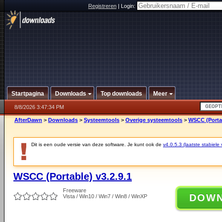
Registreren
|
Login:
Startpagina
Downloads
Top downloads
Meer
8/8/2026 3:47:34 PM
AfterDawn
>
Downloads
>
Systeemtools
>
Overige systeemtools
>
WSCC (Portab
Dit is een oude versie van deze software. Je kunt ook de
v4.0.5.3 (laatste stabiele 
WSCC (Portable) v3.2.9.1
Freeware
DOW
Vista / Win10 / Win7 / Win8 / WinXP