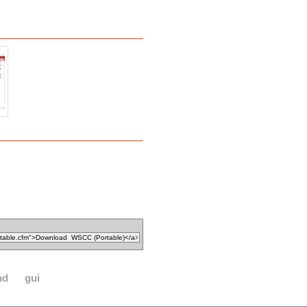
nd
gui