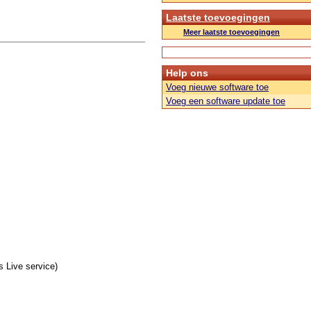
Laatste toevoegingen
Meer laatste toevoegingen
Help ons
Voeg nieuwe software toe
Voeg een software update toe
s Live service)