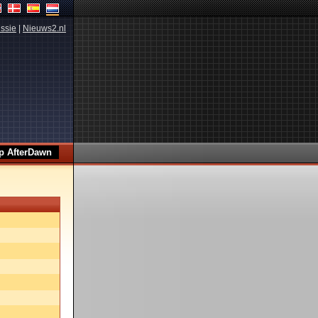
ssie
|
Nieuws2.nl