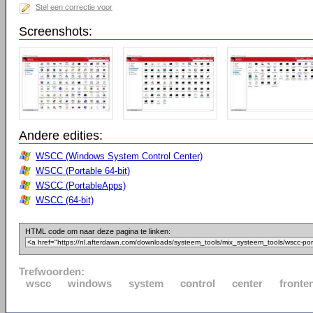
Stel een correctie voor
Screenshots:
Andere edities:
WSCC (Windows System Control Center)
WSCC (Portable 64-bit)
WSCC (PortableApps)
WSCC (64-bit)
HTML code om naar deze pagina te linken:
Trefwoorden:
wscc
windows
system
control
center
fronte