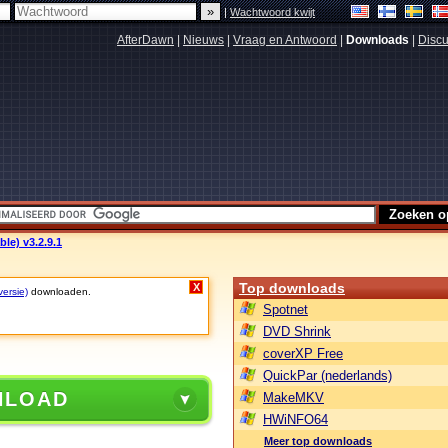
|
Wachtwoord kwijt
AfterDawn
|
Nieuws
|
Vraag en Antwoord
|
Downloads
|
Discu
le) v3.2.9.1
Top downloads
X
versie)
downloaden.
Spotnet
DVD Shrink
coverXP Free
QuickPar (nederlands)
NLOAD
MakeMKV
HWiNFO64
Meer top downloads