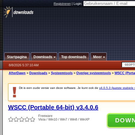
Registreren
|
Login:
Startpagina
Downloads
Top downloads
Meer
8/8/2026 5:37:10 AM
AfterDawn
>
Downloads
>
Systeemtools
>
Overige systeemtools
>
WSCC (Portab
Dit is een oude versie van deze software. Je kunt ook de
v4.0.5.3 (laatste stabiele 
WSCC (Portable 64-bit) v3.4.0.6
Freeware
DOW
Vista / Win10 / Win7 / Win8 / WinXP