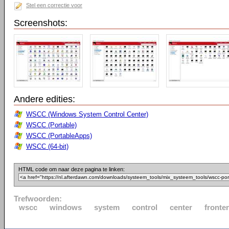
Stel een correctie voor
Screenshots:
Andere edities:
WSCC (Windows System Control Center)
WSCC (Portable)
WSCC (PortableApps)
WSCC (64-bit)
HTML code om naar deze pagina te linken:
Trefwoorden:
wscc
windows
system
control
center
fronte