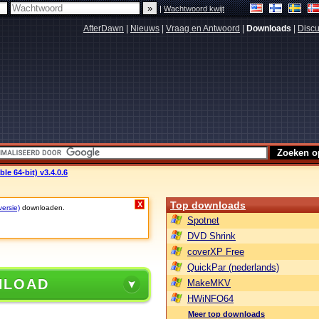
|
Wachtwoord kwijt
AfterDawn
|
Nieuws
|
Vraag en Antwoord
|
Downloads
|
Discu
le 64-bit) v3.4.0.6
Top downloads
X
versie)
downloaden.
Spotnet
DVD Shrink
coverXP Free
QuickPar (nederlands)
NLOAD
MakeMKV
HWiNFO64
Meer top downloads