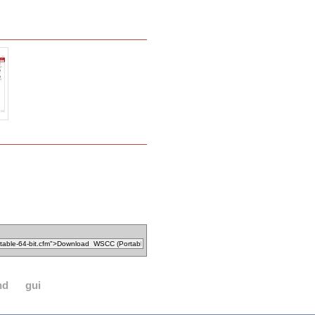
nd
gui