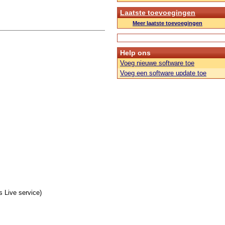
Laatste toevoegingen
Meer laatste toevoegingen
Help ons
Voeg nieuwe software toe
Voeg een software update toe
s Live service)