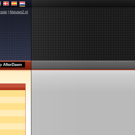
ssie
|
Nieuws2.nl